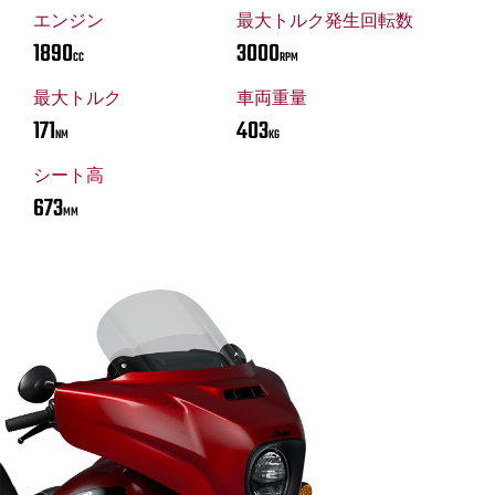
エンジン
最大トルク発生回転数
1890
3000
CC
RPM
最大トルク
車両重量
171
403
NM
KG
シート高
673
MM