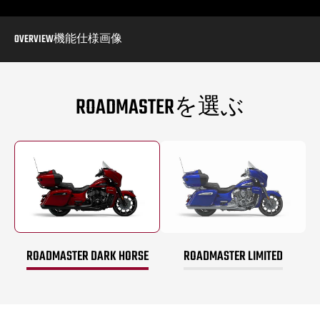
OVERVIEW
機能
仕様
画像
ROADMASTERを選ぶ
ROADMASTER DARK HORSE
ROADMASTER LIMITED