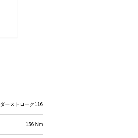
さらに、すべてのSuper Chief
ョン、USB充電ポート、ABS
力を持つMetzeler® Cruis
らの機能は利便性、安全性、パ
てのライダーに快適なライディ
ダーストローク116
156 Nm