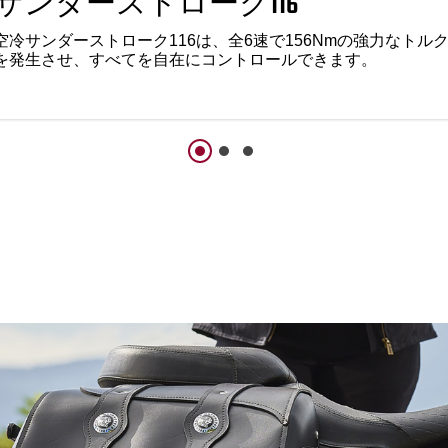
サンダーストローク116
空冷サンダーストローク116は、全6速で156Nmの強力なトル
を発生させ、すべてを自在にコントロールできます。