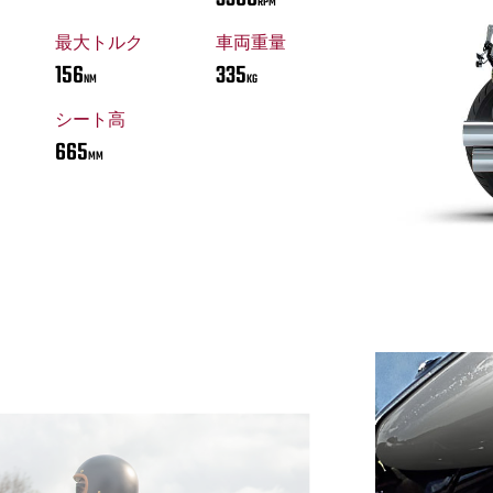
RPM
最大トルク
車両重量
156
335
NM
KG
シート高
665
MM