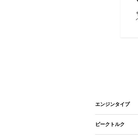
端の4インチディスプレイによ
uetooth®接続、走行データ
をさらに向上させましょう。さ
ロックすれば、バイクロケーター
が利用でき、常に接続して最新
続性は地域によって異なりま
あります）。
エンジンタイプ
ピークトルク