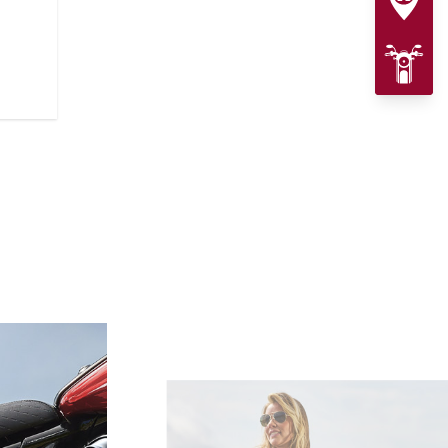
プレミアムブラックアウトまた
ークカバーやワイヤーホイール
立ちます。さらに、タンクに配され
ク
Motorcycleのロゴバッジが