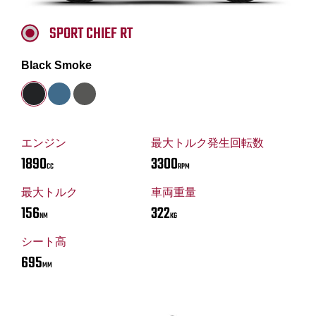
SPORT CHIEF RT
Black Smoke
エンジン
最大トルク発生回転数
1890
3300
CC
RPM
最大トルク
車両重量
156
322
NM
KG
シート高
695
MM