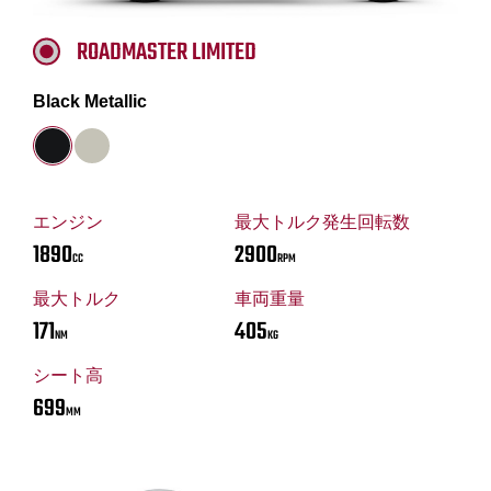
ROADMASTER LIMITED
Black Metallic
エンジン
最大トルク発生回転数
1890
2900
CC
RPM
最大トルク
車両重量
171
405
NM
KG
シート高
699
MM