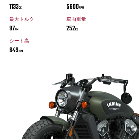
1133
5600
CC
RPM
最大トルク
車両重量
97
252
NM
KG
シート高
649
MM