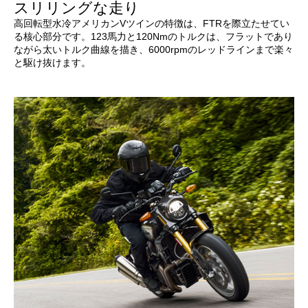
スリリングな走り
高回転型水冷アメリカンVツインの特徴は、FTRを際立たせてい
る核心部分です。123馬力と120Nmのトルクは、フラットであり
ながら太いトルク曲線を描き、6000rpmのレッドラインまで楽々
と駆け抜けます。