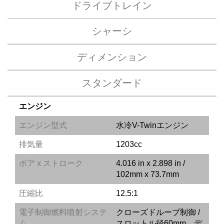
ドライブトレイン
シャーシ
ディメンション
スタンダード
エンジン
エンジン型式
水冷V-Twinエンジン
排気量
1203cc
ボア x ストローク
4.016 in x 2.898 in /
102mm x 73.7mm
圧縮比
12.5:1
電子制御燃料噴射システ
クローズドループ制御 /
ム
スロットル径60mm デ